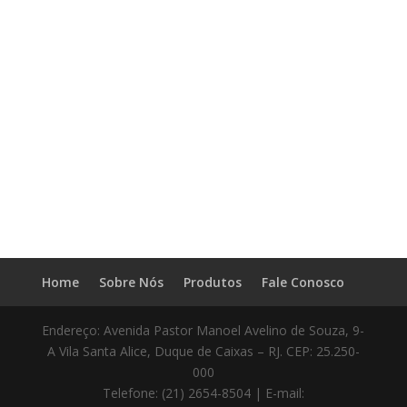
Home
Sobre Nós
Produtos
Fale Conosco
Endereço: Avenida Pastor Manoel Avelino de Souza, 9-
A Vila Santa Alice, Duque de Caixas – RJ. CEP: 25.250-
000
Telefone: (21) 2654-8504 | E-mail: