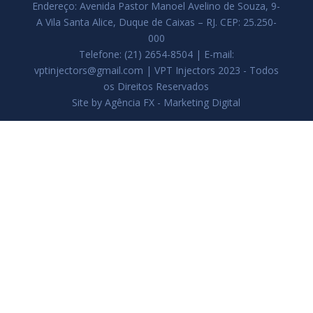
Endereço: Avenida Pastor Manoel Avelino de Souza, 9-
A Vila Santa Alice, Duque de Caixas – RJ. CEP: 25.250-
000
Telefone: (21) 2654-8504 | E-mail:
vptinjectors@gmail.com | VPT Injectors 2023 - Todos
os Direitos Reservados
Site by Agência FX - Marketing Digital